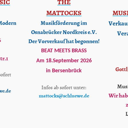
SIC
THE
MATTOCKS
MUS
Verkauf
Modern
Musikförderung im
Osnabrücker Nordkreis e.V.
Ver
6
Der Vorverkauf hat begonnen!
,
BEAT MEETS BRASS
tr.1
Am 18.September 2026
Gottl
in Bersenbrück
ofort
Musi
Infos ab sofort unter:
we.de
Wir habe
mattocks@schluewe.de