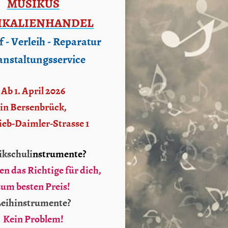
MUSIKUS
IKALIENHANDEL
 - Verleih - Reparatur
anstaltungsservice
Ab 1. April 2026
in Bersenbrück,
ieb-Daimler-Strasse 1
kschuli
nstrumente?
n das Richtige für dich,
zum besten Preis!
Leihinstrumente?
Kein Problem!