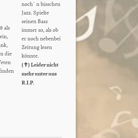
noch` n bisschen
Jazz. Spielte
seinen Bass
8 als
immer so, als ob
in,
er noch nebenbei
ank,
Zeitung lesen
en die
könnte.
Feten
(✝) Leider nicht
tfinden
mehr unter uns
R.I.P.