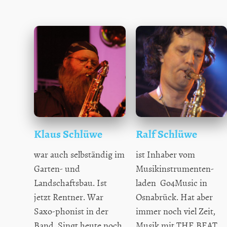
Klaus Schlüwe
Ralf Schlüwe
war auch selbständig im
ist Inhaber vom
Garten- und
Musikinstrumenten-
Landschaftsbau. Ist
laden Go4Music in
jetzt Rentner. War
Osnabrück. Hat aber
Saxo-phonist in der
immer noch viel Zeit,
Band. Singt heute noch
Musik mit THE BEAT