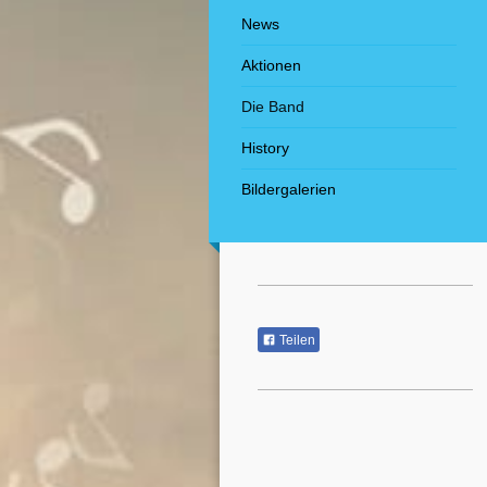
News
Aktionen
Die Band
History
Bildergalerien
Teilen