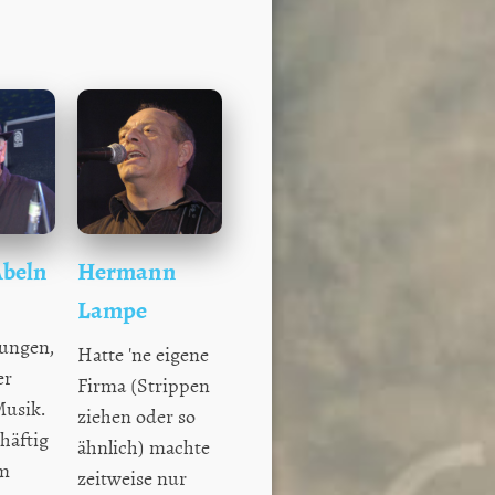
Abeln
Hermann
Lampe
tungen,
Hatte 'ne eigene
er
Firma (Strippen
Musik.
ziehen oder so
häftig
ähnlich) machte
 m
zeitweise nur