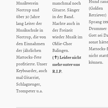
Hund raus
Musikverein
manchmal noch
(Golden
Nortrup und
Gitarre. Sänger
Retriever)
über 30 Jahre
in der Band.
Sprang 199
lang Leiter der
Machte auch in
Drummer e
Musikschule in
der Freizeit
Gott sei D
Nortrup, die von
wieder Musik im
sonst hätt
den Einnahmen
Oldie-Chor
Mattocks-
der jährlichen
Balingen.
nicht stat
Mattocks-Fete
(✝) Leider nicht
können.
profitierte. Unser
mehr unter uns
Keyboarder, auch
R.I.P.
mal Gitarrist,
Schlagzeuger,
Trompeter u.a.